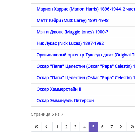
Марион Харрис (Marion Harris) 1896-1944. 2 час
Матт Кэйри (Mutt Carey) 1891-1948
Мэгги Джонс (Maggie Jones) 1900-?
Ник Лукас (Nick Lucas) 1897-1982
Оригинальный оркестр Тукседо джаз (Original Tu
Оскар "Папа" Целестин (Oscar "Papa" Celestin) 
Оскар "Папа" Целестин (Oskar "Papa" Celestin) 
Оскар Хаммерстайн II
Оскар Эммануэль Питерсон
Страница 5 из 7
1
2
3
4
5
6
7