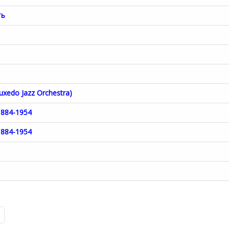
ть
xedo Jazz Orchestra)
1884-1954
1884-1954