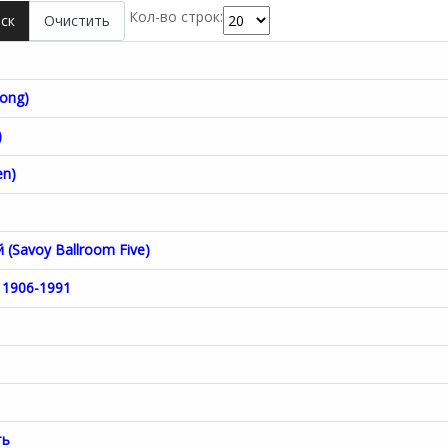
Кол-во строк:
ск
Очистить
rong)
)
en)
(Savoy Ballroom Five)
 1906-1991
ть