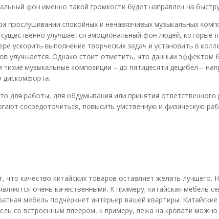
альный фон именно такой громкости будет направлен на быстр
при прослушивании спокойных и ненавязчивых музыкальных комп
е существенно улучшается эмоциональный фон людей, которые 
ере ускорить выполнение творческих задач и установить в колл
ков улучшается. Однако стоит отметить, что данным эффектом 
 тихие музыкальные композиции – до пятидесяти децибел – нап
о дискомфорта.
что для работы, для обдумывания или принятия ответственног
огают сосредоточиться, повысить умственную и физическую ра
, что качество китайских товаров оставляет желать лучшего. Н
являются очень качественными. К примеру, китайская мебель се
ратная мебель подчеркнет интерьер вашей квартиры. Китайские
ель со встроенным плеером, к примеру, лежа на кровати можн