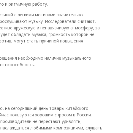
ую и ритмичную работу.
озиций с легкими мотивами значительно
прослушивают музыку. Исследователи считают,
ективе дружескую и ненавязчивую атмосферу, за
будет обладать музыка, громкость которой не
ротив, могут стать причиной повышения
о решения необходимо наличие музыкального
ботоспособность.
о, на сегодняшний день товары китайского
йчас пользуются хорошим спросом в России.
 производители не перестают удивлять,
о наслаждаться любимыми композициями, слушать