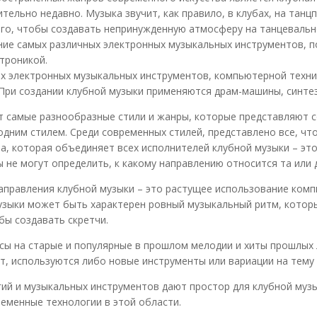
ельно недавно. Музыка звучит, как правило, в клубах, на танцпо
ого, чтобы создавать непринужденную атмосферу на танцевальн
ние самых различных электронных музыкальных инструментов, п
троникой.
х электронных музыкальных инструментов, компьютерной техни
 При создании клубной музыки применяются драм-машины, синтез
т самые разнообразные стили и жанры, которые представляют с
ним стилем. Среди современных стилей, представлено все, что у
та, которая объединяет всех исполнителей клубной музыки – это
ы не могут определить, к какому направлению относится та или
направления клубной музыки – это растущее использование ком
узыки может быть характерен ровный музыкальный ритм, котор
бы создавать скретчи.
сы на старые и популярные в прошлом мелодии и хиты прошлых 
т, используются либо новые инструменты или вариации на тему 
й и музыкальных инструментов дают простор для клубной музык
ременные технологии в этой области.