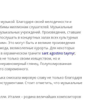
 музыкой. Благодаря своей мелодичности и
любимы миллионам слушателей. Музыкальные
музыкальных учреждений. Произведения, ставшие
послушать в концертных залах всех культурных
им». Это могут быть и великие произведения
 мода, великолепные курорты. Для некоторых
 в керамическом граните
sant agostino taymyr
,
а не только своим изяществом, но и
 неравномерный глянец. Полуполированная
ого современного.
зыка снискала мировую славу не только благодаря
нструментами. Стоит отметить, что музыкальные
челли. Италия – родина величайших композиторов