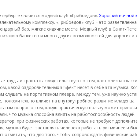
етербурге является модный клуб «Грибоедов».
Хороший ночной 
звлекательному комплексу. «Грибоедов» клуб – это разветвленн
гендарный бар, мягкие сидячие места. Модный клуб в Санкт-Пет
низацию банкетов и много других возможностей для дорогих и 
е труды и трактаты свидетельствуют о том, как полезна класс
том, какой оздоровительных эффект несет в себе эта музыка. Х
тем слушать на портативном плеере. Между тем, уже научно уста
, положительно влияет на внутриутробное развитие младенца. 
рытым вопрос о том, какую практическую пользу может приноси
али, что музыка способна влиять на работоспособность людей. 
ератор, при физических работах, которые не требуют дополнит
я, музыка будет заставлять человека работать ритмичнее и быс
ит отметить, что для того, чтобы сопровождать физические ра