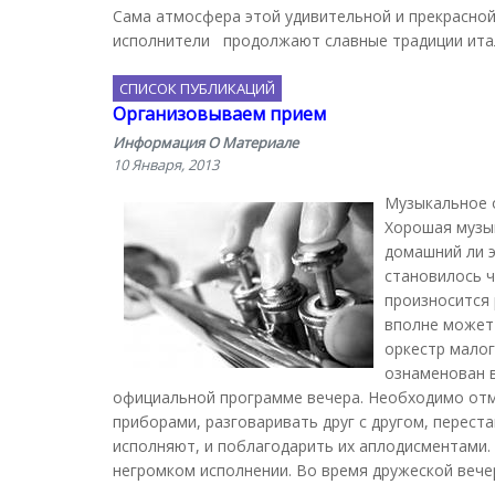
Сама атмосфера этой удивительной и прекрасной
исполнители продолжают славные традиции ита
СПИСОК ПУБЛИКАЦИЙ
Организовываем прием
Информация О Материале
10 Января, 2013
Музыкальное 
Хорошая музы
домашний ли э
становилось ч
произносится 
вполне может 
оркестр мало
ознаменован в
официальной программе вечера. Необходимо отм
приборами, разговаривать друг с другом, перес
исполняют, и поблагодарить их аплодисментами.
негромком исполнении. Во время дружеской вече