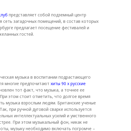
клуб
представляет собой подземный центр
ая сеть загадочных помещений, в состав которых
ербурге предлагает посещение фестивалей и
желанных гостей.
ическая музыка в воспитании подрастающего
отя многие предпочитают
хиты 90 х русские
новлен тот факт, что музыка, а точнее ее
При этом стоит отметить, что долгое время
ть музыка взрослым людям. Британские ученые
Так, при ручной дуговой сварке используется
ельных интеллектуальных усилий и умственного
трее. При этом музыкальный фон, никак не
боты, музыку необходимо включать погромче –