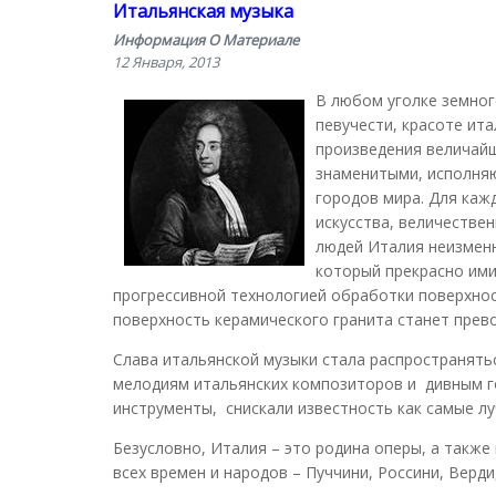
Итальянская музыка
Информация О Материале
12 Января, 2013
В любом уголке земног
певучести, красоте ит
произведения величайш
знаменитыми, исполняю
городов мира. Для каж
искусства, величестве
людей Италия неизменн
который прекрасно ими
прогрессивной технологией обработки поверхно
поверхность керамического гранита станет прево
Слава итальянской музыки стала распространятьс
мелодиям итальянских композиторов и дивным г
инструменты, снискали известность как самые лу
Безусловно, Италия – это родина оперы, а также
всех времен и народов – Пуччини, Россини, Верди