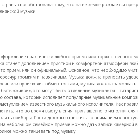
 страны способствовала тому, что на ее земле рождается прек
льянской музыки.
оформление практически любого приема или торжественного мер
ка станет дополнением приятной и комфортной атмосферы любо
то прием, или он официальный. Основное, что необходимо учи
ересчур громким и навязчивым. Музыка должна приносить удово
речь или происходит обмен тостами, музыка должна замолкать.
быть «живой», это могут быть отдельные музыканты – гитарист
го состава, который исполняет популярные музыкальные компо
ыступлением известного музыкального исполнителя. Как прави
етить, что во время выступления приглашенного исполнителя 
тавлять приборы. Гости должны отнестись со вниманием к выст
 На небольшом семейном приеме можно дать записи камерной в
ринке можно танцевать под музыку.