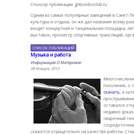
Спонсор публикации: griboedovclub.ru
Одним из самых популярных заведений в Санкт-П
культуры и отдыха, он же дал название всему ра
входят концертная и танцевальная площадка, ле
выставок, просмотр спортивных трансляций, орга
СПИСОК ПУБЛИКАЦИЙ
Музыка и работа
Информация О Материале
08 Января, 2013
Многочисленны
поколения, о 
скачать
, а за
прослушивание
оставался отк
недавно доказ
сварочный ген
сосредоточени
скажется отрицательно на качестве работы. Сто