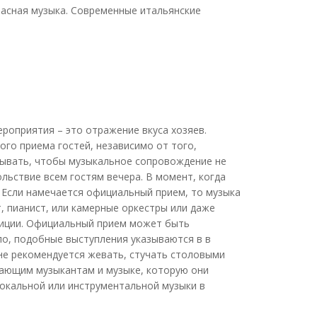
расная музыка. Современные итальянские
оприятия – это отражение вкуса хозяев.
го приема гостей, независимо от того,
тывать, чтобы музыкальное сопровождение не
льствие всем гостям вечера. В момент, когда
 Если намечается официальный прием, то музыка
, пианист, или камерные оркестры или даже
зиции. Официальный прием может быть
ло, подобные выступления указываются в в
не рекомендуется жевать, стучать столовыми
упающим музыкантам и музыке, которую они
окальной или инструментальной музыки в