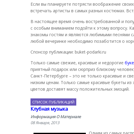
Если вы планируете потрясти воображение своих 
встречать артисты в самых разных костюмах. Вс
В настоящее время очень востребованной и попу
с особым вниманием подойти к этому вопросу. 
знакомы гостям и являются любимыми песнями са
любой вечеринке необходимо позаботится о хоро
Спонсор публикации: buket-podarki.ru
Только самые свежие, красивые и недорогие
бук
приятный подарок или сюрприз близкому человеку
Санкт-Петербурге – это не только красивые и с
низким ценам. Только самые красивые букеты из
цветов доставят массу положительных эмоций.
СПИСОК ПУБЛИКАЦИЙ
Клубная музыка
Информация О Материале
08 Января, 2013
Одним из самых расп