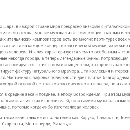
о шара, в каждой стране мира прекрасно знакомы с итальянской
альянского языка, многие музыкальные композиции знакомы и 
их итальянских композиторов есть во многих партитурах всех 
тся почти на каждом концерте классической музыки, их можно 
дого человека Италия характеризуется чем-то особенным – «сво
нные некогда города, а теперь легендарные руины, потрясающая
о ассоциируется с качеством и изяществом, которое выражено
тирует фактуру натурального мрамора. Эта коллекция интересн
сти. Частичная шлифовка поверхности дает плитке благородный
сходной основой не только классического интерьера, но и сам
я в средние века и позднее, в эпоху Возрождения. При этом му
олосам итальянских исполнителей, но и самими музыкальными и
чшие, которые когда-либо изготавливал человек.
 и таких известных ее исполнителей как: Карузо, Паваротти, Бо
, Скарлатти, Монтеверди, Вивальди.