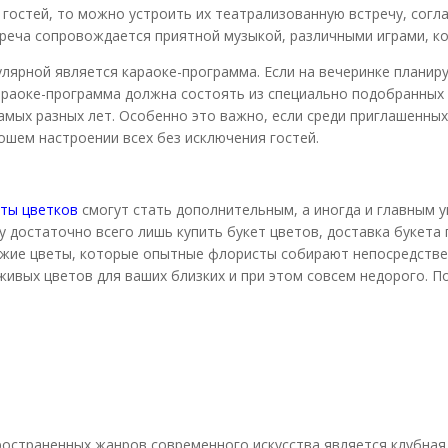
гостей, то можно устроить их театрализованную встречу, согла
треча сопровождается приятной музыкой, различными играми, ко
лярной является караоке-программа. Если на вечеринке планиру
Караоке-программа должна состоять из специально подобранных
мых разных лет. Особенно это важно, если среди приглашенных
шем настроении всех без исключения гостей.
еты цветков
смогут стать дополнительным, а иногда и главным 
 достаточно всего лишь купить букет цветов, доставка букета 
вежие цветы, которые опытные флористы собирают непосредстве
 живых цветов для ваших близких и при этом совсем недорого. 
ространенных жанров современного искусства является клубная 