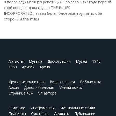
и после двух месяцев репетиций 17 марта 1962 года первый
свой концерт дала группа THE BLUES
INCORPORATED,первая белая блюзовая группа по обе
стороны Атлантики.
Артисты
Музыка
Дискография
Музей
1940
1950
Архив2
Архив
Другие исполнители
Видеогалерея
Библиотека
Архив
Дополнительная
Умный поиск
Страница 404
От автора
О музыке
Инструменты
Музыкальные стили
Пианисты
Смотреть
Слушать
Публикации