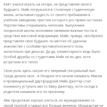
Кейт учился играть на гитаре, не представляя своего
будущего. Майк погружался в столичную студенческую
жизнь, испытывая гордость от своего пребывания в
учебном заведении, престиж которого рос прямо на глазах.
Перспективы открывались неплохие. Выпускники
лондонской школы экономики занимали важные посты в
средствах массовой информации. Майк, правда, свосбразно
представлял свое будушее: он мечтал об удачном
знакомстве с особами противоположного пола,
желательно при деньгах. Да-да, элементарного ведь было.
Особой дружбы со студентами Майк не во-дил, хотя
встретили его тепло.
Свою роль здесь сыграл его звериный сексуальный пыл.
Среда делала свое - в Лондоне его начали называть Миком
и провинциальный дартфордский Майк Джеггер стал
понемногу уступать место Мику Джеггеру, хотя соседи и
родители называли его по-прежнему.
Мик продолжал хорошо учиться, но музицированию со
своей группой отдавал все больше времени. Музыкантам не