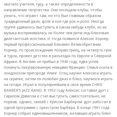
хватало учителя, гуру, а также определенности в
направлении творчества. Они посещали клубы, чтобы
узнать, что играют там, но это был главным образом
традиционный джаз, фолк и кое-где рок-н-ролл. Иногда
группе удавалось выступить в каком-нибудь клубе, но их
музыка воспринималась не более чем ритм-энд-блюзовая
дилетантская экзотика. И тогда появился Алексис Корнер,
первый профессиональный блюзмен Великобритании.
Корнер, по происхождению полуавстриец, на четверть грек
и турок, провел детство в разъездах по Европе и Северной
Африке. В Англию он прибыл в 1940 году, едва успев
покинуть оккупированную немцами Францию. Семья осела в
лондонском пригороде Илинг. Отец научил Алексиса играть
на скрипке, затем он полюбил джаз и блюз, научился играть
на гитаре. Играл в популярнейшем в свое время CHRIS
BARBER’S JAZZ BAND. В 1953 году Алексис составил дуэт с
Сирилом Дэвисом и стал выступать самостоятельно, не
порвав, однако, связей с Крисом Барбером: дуэт работал в
одной программе с оркестром Барбера. В конце 1961 года
Корнер собрал единомышленников, желавших играть блюз