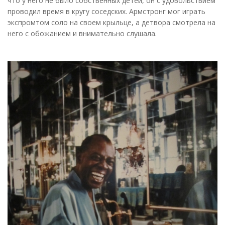
что у него не было собственных детей, он с удовольствием
проводил время в кругу соседских. Армстронг мог играть
экспромтом соло на своем крыльце, а детвора смотрела на
него с обожанием и внимательно слушала.