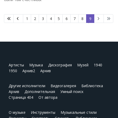
1
2
3
4
5
6
7
8
9
Страница 9 из 9
Артисты
Музыка
Дискография
Музей
1940
1950
Архив2
Архив
Другие исполнители
Видеогалерея
Библиотека
Архив
Дополнительная
Умный поиск
Страница 404
От автора
О музыке
Инструменты
Музыкальные стили