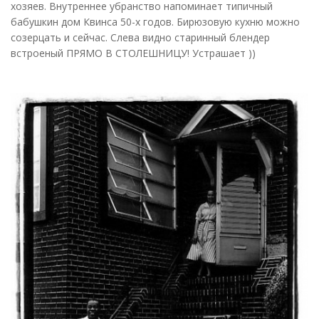
хозяев. Внутреннее убранство напоминает типичный
бабушкин дом Квинса 50-х годов. Бирюзовую кухню можно
созерцать и сейчас. Слева видно старинный блендер
встроеный ПРЯМО В СТОЛЕШНИЦУ! Устрашает ))