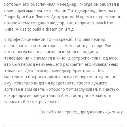
которым его обеспечивал менеджер. Иногда он работал в
паре с другими певцами - Эллой Фитцджеральд, Бингом и
Гарри Кросби и Луисом Джорданом. И время от времени он
по-прежнему создавал шедевр, как, например, Mack the
Knife, A kiss to build a dream on и т.д.
С профессиональной точки зрения, это был период
всевозрастающего интереса к Армстронгу, теперь Луис
часто выпускал пластинки, выступал на радио и
телевидении и снимался в кино. В ретроспективе, однако,
это был период наименьшего раскрытия его музыкальных
талантов. Джо Глэйзер, менеджер Армстронга, был
мастером в вопросах организации концертов и туров, но
ему нехватало видения представить своего лучшего
артиста в том свете, которого тот заслуживал. К счастью,
вскоре другие предоставили Армстронгу возможность
записать бессметрные хиты.
Спасибо за перевод предисловия Джонику