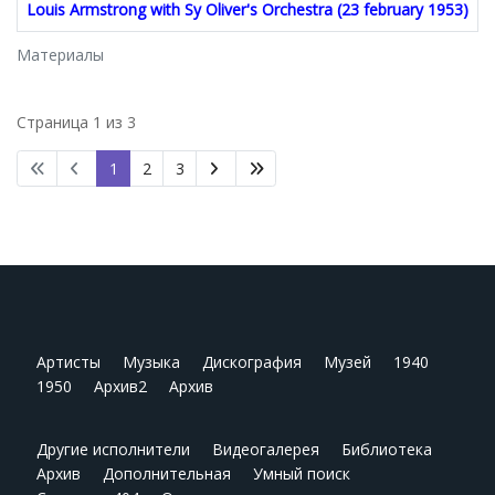
Louis Armstrong with Sy Oliver's Orchestra (23 february 1953)
Материалы
Страница 1 из 3
1
2
3
Артисты
Музыка
Дискография
Музей
1940
1950
Архив2
Архив
Другие исполнители
Видеогалерея
Библиотека
Архив
Дополнительная
Умный поиск