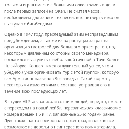
только и играл вместе с большими оркестрами - и до, и
после первых записей на OKeh. Не считая часов,
необходимых для записи тех песен, всю четверть века он
выступал с биг-бендами.
Однако в 1947 году, преследуемый этим несправедливым
предубеждением, а так же из-за растущих затрат на
организацию гастролей для большого оркестра, он, под
некоторым давлением со сторны своего менеджера,
согласился выступить с небольшой группой в Таун Холл в
Нью-Йорке. Концерт имел оглушительный успех, что и
убедило Луиса организовать тур с этой группой, которую
сам Армстронг называл «Все звезды». Такой формат, с
некоторыми изменениями в составе, уcтраивал его в
течение всех последующих лет.
В студии All Stars записали сотни мелодий, нередко, вместе
с переходом на новый лейбл, перезаписывая классические
номера времен H5 и H7, записанные 25-ю годами ранее.
Луис также часто солировал в оркестрах, извлекая все
возможное из довольно неинтересного поп-материала,