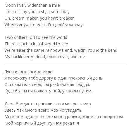
Moon river, wider than a mile
I'm crossing you in style some day
Oh, dream maker, you heart breaker
Wherever you're goin', I'm goin' your way
Two drifters, off to see the world
There's such a lot of world to see
We're after the same rainbow's end, waitin' 'round the bend
My huckleberry friend, moon river, and me
Лунная река, шире мили
Я перехожу тебе дорогу в один прекрасный день.
О, создатель снов, ты разбиваешь сердца.
Куда бы ты ни пошел, я пойду твоим путем.
Двое бродяг отправились посмотреть мир
Здесь так много всего можно увидеть
Мы ищем один и тот же конец радуги, ждем за поворотом.
Мой черничный друг, лунная река и я