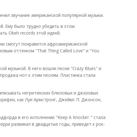
менил звучание американской популярной музыки.
й. Ему было трудно убедить в этом
ть Okeh records этой идеей.
есни смогут понравится афроамериканской
вым оттенком "That Thing Called Love" и "You
ой музыкой. В него вошли песни "Crazy Blues" и
а продажа нот к этим песням. Пластинка стала
записывать негритянских блюзовых и джазовых
орифеи, как Луи Армстронг, Джеймс П. Джонсон,
дфорда в его исполнении "Keep A Knockin' " стала
Перри развивал в двадцатые годы, приведет к рок-