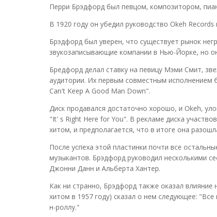
Перри Брэдфорд был певцом, композитором, пиа
В 1920 году он убедил руководство Okeh Records
Брэдфорд был уверен, что существует рынок нег
звукозаписывающие компании в Нью-Йорке, но он 
Бредфорд делал ставку на певицу Мэми Смит, зве
аудитории. Их первым совместным исполнением бы
Can't Keep A Good Man Down".
Диск продавался достаточно хорошо, и Okeh, улов
"It' s Right Here for You". В рекламе диска учас
хитом, и предполагается, что в итоге она разош
После успеха этой пластинки почти все остальн
музыкантов. Брэдфорд руководил несколькими сес
Джонни Данн и Альберта Хантер.
Как ни странно, Брэдфорд также оказал влияние н
хитом в 1957 году) сказал о нем следующее: "Все
н-роллу."