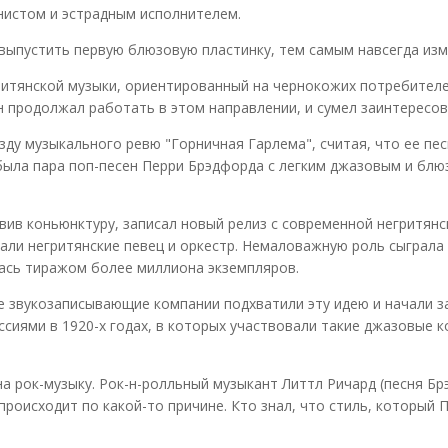
нистом и эстрадным исполнителем.
 выпустить первую блюзовую пластинку, тем самым навсегда из
ритянской музыки, ориентированный на чернокожих потребителе
продолжал работать в этом направлении, и сумел заинтересова
зду музыкального ревю "Горничная Гарлема", считая, что ее п
ла пара поп-песен Перри Брэдфорда с легким джазовым и блюзо
ив коньюнктуру, записал новый релиз с современной негритянск
твовали негритянские певец и оркестр. Немаловажную роль сыграл
лась тиражом более миллиона экземпляров.
ые звукозаписывающие компании подхватили эту идею и начали 
сиями в 1920-х годах, в которых участвовали такие джазовые к
а рок-музыку. Рок-н-ролльный музыкант Литтл Ричард (песня Брэ
 происходит по какой-то причине. Кто знал, что стиль, который 