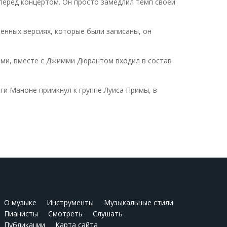
 перед концертом. Он просто замедлил темп своей
ленных версиях, которые были записаны, он
дами, вместе с Джимми Дюрантом входил в состав
нги Маноне примкнул к группе Луиса Примы, в
О музыке
Инструменты
Музыкальные стили
Пианисты
Смотреть
Слушать
Публикации
Карта сайта