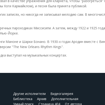
вал в качестве упражнения для кларнета, чтобы "разогреться"
ы Хоги Кармайклом), и песня была принята публикой.
огих записях, но никогда не записывал мелодию сам. В многочис
речных пароходиках Миссисипи. А затем, между 1922 и 1925 го
 Нью-Йорке.
нги Маноне и Шарки Бонано. В 1930-х годах Ародин вместе с Ви
ерсии "The New Orleans Rhythm Kings".
едка выступал на музыкальных концертах.
Другие исполнители
Видеогалерея
Библиотека
Архив
Дополнительная
Умный поиск
Страница 404
От автора