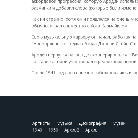
аккордовой прогрессии, которую Ародин использо
разминки и добавил слова (которые были изменен
Как ни странно, хотя он и появлялся на очень мн
обычно, играл совместно с Хоги Кармайклом.
Свою музыкальную карьеру он начал, работая на 
"Новоорлеанского джаз-бэнда Джонни Стейна" в
Ародин вернулся на юг, где скооперировался с Ви
составе которой участвовал в реализации новой в
После 1941 года он серьезно заболел и лишь изр
Артисты
Музыка
Дискография
Музей
1940
1950
Архив2
Архив