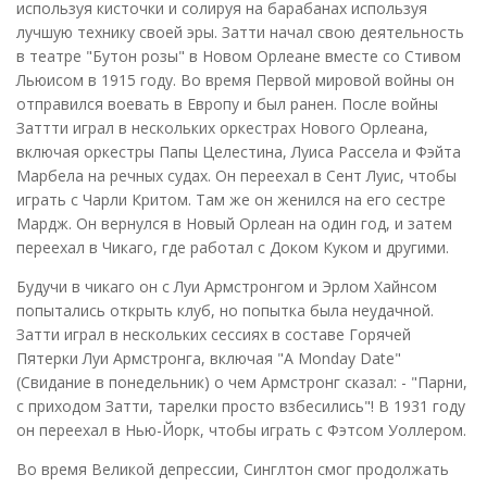
используя кисточки и солируя на барабанах используя
лучшую технику своей эры. Затти начал свою деятельность
в театре "Бутон розы" в Новом Орлеане вместе со Стивом
Льюисом в 1915 году. Во время Первой мировой войны он
отправился воевать в Европу и был ранен. После войны
Заттти играл в нескольких оркестрах Нового Орлеана,
включая оркестры Папы Целестина, Луиса Рассела и Фэйта
Марбела на речных судах. Он переехал в Сент Луис, чтобы
играть с Чарли Критом. Там же он женился на его сестре
Мардж. Он вернулся в Новый Орлеан на один год, и затем
переехал в Чикаго, где работал с Доком Куком и другими.
Будучи в чикаго он с Луи Армстронгом и Эрлом Хайнсом
попытались открыть клуб, но попытка была неудачной.
Затти играл в нескольких сессиях в составе Горячей
Пятерки Луи Армстронга, включая "A Monday Date"
(Свидание в понедельник) о чем Армстронг сказал: - "Парни,
с приходом Затти, тарелки просто взбесились"! В 1931 году
он переехал в Нью-Йорк, чтобы играть с Фэтсом Уоллером.
Во время Великой депрессии, Синглтон смог продолжать