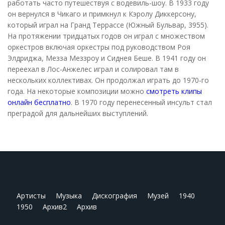
работать часто путешествуя с водевиль-шоу. В 1933 году
он вернулся в Чикаго и примкнул к Кэролу Диккерсону,
который играл на Гранд Террассе (Южный Бульвар, 3955).
На протяжении тридцатых годов он играл с множеством
оркестров включая оркестры под руководством Роя
Элдриджа, Мезза Меззроу и Сиднея Беше. В 1941 году он
переехал в Лос-Анжелес играл и солировал там в
нескольких коллективах. Он продолжал играть до 1970-го
года. На некоторые композиции можно
смотреть клипы
онлайн бесплатно
. В 1970 году перенесенный инсульт стал
преградой для дальнейших выступлений.
Артисты
Музыка
Дискография
Музей
1940
1950
Архив2
Архив