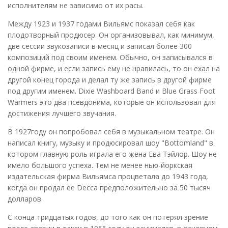
исполнителям не зависимо от их расы.
Между 1923 и 1937 годами Вильямс показал себя как
плодотворный продюсер. Он организовывал, как минимум,
две сессии звукозаписи в месяц и записал более 300
композиций под своим именем. Обычно, он записывался в
одной фирме, и если запись ему не нравилась, то он ехал на
другой конец города и делал ту же запись в другой фирме
под другим именем. Dixie Washboard Band и Blue Grass Foot
Warmers это два псевдонима, которые он использовал для
достижения лучшего звучания.
В 1927году он попробовал себя в музыкальном театре. Он
написал книгу, музыку и продюсировал шоу "Bottomland" в
котором главную роль играла его жена Ева Тэйлор. Шоу не
имело большого успеха. Тем не менее нью-йоркская
издательская фирма Вильямса процветала до 1943 года,
когда он продал ее Decca предположительно за 50 тысяч
долларов.
С конца тридцатых годов, до того как он потерял зрение