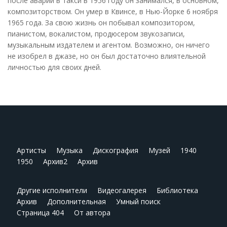
после аварии в такси в 1956 году он занимался, в основном,
композиторством. Он умер в Квинсе, в Нью-Йорке 6 ноября
1965 года. За свою жизнь он побывал композитором,
пианистом, вокалистом, продюсером звукозаписи,
музыкальным издателем и агентом. Возможно, он ничего
не изобрел в джазе, но он был достаточно влиятельной
личностью для своих дней.
Артисты
Музыка
Дискография
Музей
1940
1950
Архив2
Архив
Другие исполнители
Видеогалерея
Библиотека
Архив
Дополнительная
Умный поиск
Страница 404
От автора