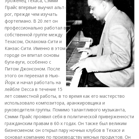
Уроженец Техаса, Сэмми
Прайс впервые выучил альт-
рог, прежде чем изучать
фортепиано. В 20 лет он
профессионально работал в
собственной группе между
Техасом, Оклахома-Сити и
Канзас-Сити. Именно в этом
городе он впитал основы
буги-вуги, особенно с
Питом Джонсоном. После
этого он переехал в Нью-
Йорк и начал работать на
лейбле Decca в течение 15
лет совместной работы, в то время как его мастерство
использовало композитора, аранжировщика и
руководителя группы. Помимо талантливого музыканта,
Сэмми Прайс проявил себя в политической приверженности
гражданским правам в 60-х годах. Он также был великим
бизнесменом: он открыл пару ночных клубов в Техасе и
основал компанию по производству мясных продуктов. Он