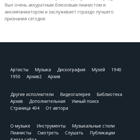
был очень аккуратным блюзовым пианистом и
аккомпаниатором и заслуживает гораздо лучшего
признания сегодня.
Артисты
Музыка
Дискография
Музей
1940
1950
Архив2
Архив
Другие исполнители
Видеогалерея
Библиотека
Архив
Дополнительная
Умный поиск
Страница 404
От автора
О музыке
Инструменты
Музыкальные стили
Пианисты
Смотреть
Слушать
Публикации
Карта сайта