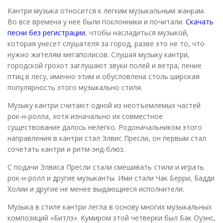
Кантри музыка относится к легким музыкальным жанрам.
Во все времена у нее были поклонники и почитали.
Скачать
песни без регистрации
, чтобы насладиться музыкой,
которая унесет слушателя за город, разве это не то, что
нужно жителям мегаполисов. Слушая музыку кантри,
городской грохот заглушают звуки полей и ветра, пение
птиц в лесу, именно этим и обусловлена столь широкая
популярность этого музыкально стиля.
Музыку кантри считают одной из неотъемлемых частей
рок-н-ролла, хотя изначально их совместное
существование далось нелегко. Родоначальником этого
направления в кантри стал Элвис Пресли, он первым стал
сочетать кантри и ритм-энд-блюз.
С подачи Элвиса Пресли стали смешивать стили и играть
рок-н-ролл и другие музыканты. Ими стали Чак Берри, Бадди
Холии и другие не менее выдающиеся исполнители.
Музыка в стиле кантри легла в основу многих музыкальных
композиций «Битлз». Кумиром этой четверки был Бак Оуэнс,