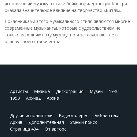
исполнявший музыку в стиле бейкерсфилд-кантри. Кантри
оказала значительное влияние на творчество «Битлз».
Поклонниками этого музыкального стиля являются многие
современные музыканты, которые с удовольствием не
только исполняют эту музыку, но и закладывают ее в
основу своего творчества.
Артисты
Музыка
Дискография
Музей
1940
1950
Архив2
Архив
Другие исполнители
Видеогалерея
Библиотека
Архив
Дополнительная
Умный поиск
Страница 404
От автора