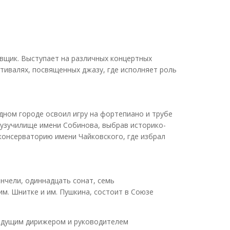
вщик. Выступает на различных концертных
стивалях, посвященных джазу, где исполняет роль
одном городе освоил игру на фортепиано и трубе
музучилище имени Собинова, выбрав историко-
консерваторию имени Чайковского, где избрал
нчели, одиннадцать сонат, семь
м. Шнитке и им. Пушкина, состоит в Союзе
 ведущим дирижером и руководителем