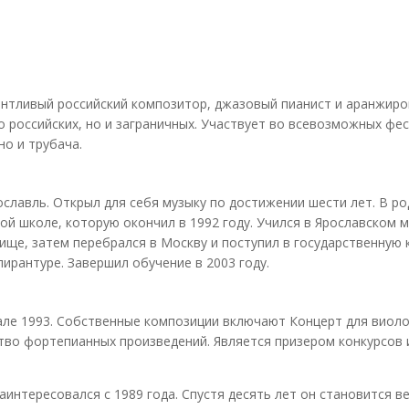
антливый российский композитор, джазовый пианист и аранжиро
о российских, но и заграничных. Участвует во всевозможных фе
но и трубача.
ославль. Открыл для себя музыку по достижении шести лет. В р
ой школе, которую окончил в 1992 году. Учился в Ярославском 
ище, затем перебрался в Москву и поступил в государственную 
пирантуре. Завершил обучение в 2003 году.
чале 1993. Собственные композиции включают Концерт для виоло
о фортепианных произведений. Является призером конкурсов и
аинтересовался с 1989 года. Спустя десять лет он становится