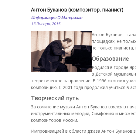
Антон Буканов (композитор, пианист)
Информация О Материале
13 Января, 2015
Антон Буканов - тал
площадках, не тольк
не только пианиста, 
Образование
Родился в городе Яр
в Детской музыкальн
теоретическое направление. В 1996 окончил учил
композицию. С 2001 года продолжил учиться в ас
Творческий путь
За сочинение музыки Антон Буканов взялся в на
инструментальных мелодий, Симфонию и множеств
композиторов России.
Импровизацией в области джаза Антон Буканов з