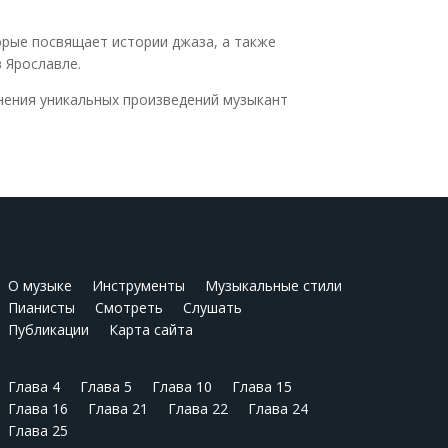
орые посвящает истории джаза, а также
 Ярославле.
нения уникальных произведений музыкант
О музыке
Инструменты
Музыкальные стили
Пианисты
Смотреть
Слушать
Публикации
Карта сайта
Глава 4
Глава 5
Глава 10
Глава 15
Глава 16
Глава 21
Глава 22
Глава 24
Глава 25