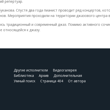
ий репертуар.
уканова. Спустя два года пианист проводит ряд концертов, кот
ов. Мероприятия проходили на территории джазового центра в
ись традиционный и современный джаз. Помимо активного сочи
е относящейся к джазу.
Другие исполнители
Видеогалерея
Библиотека
Архив
Дополнительная
Умный поиск
Страница 404
От автора