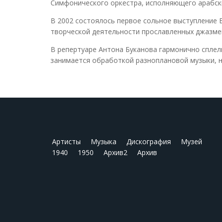
Симфонического оркестра, исполняющего арабск
В 2002 состоялось первое сольное выступление Б
творческой деятельности прославленных джазмен
В репертуаре Антона Буканова гармонично сплел
занимается обработкой разноплановой музыки, н
Артисты
Музыка
Дискография
Музей
1940
1950
Архив2
Архив