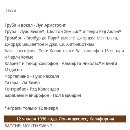
Decca
Труба и вокал - Луи Армстронг
Труба - Луис Бекон*, Шелтон Хемфил* и Генри Рэд Аллен*
Тромбон - Вилбур де Пари*
вместо Джорджа Мэттьюса
,
Джордж Вашингтон и Джи. Си. Хиггинботхем
Альт-саксофон - Пете Кларк
также бас-саксофон 13 января
и Чарли Холмс
Кларнет и тенор-саксофон - Альберта Николас* и Бинги
Мэдисон
Фортепиано - Луис Расселл
Гитара - Ли Блэйр
Контрабас - Рэд Каллендер
Барабаны и виброфон - Пол Барбарин
*-играли только 12 января
12 января 1938 года, Лос-Анджелес, Калифорния
SATCHELMOUTH SWING