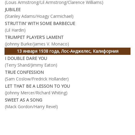
(Louis Armstrong/Lil Armstrong/Clarence Williams)
JUBILEE
(Stanley Adams/Hoagy Carmichael)
STRUTTIN' WITH SOME BARBECUE
(Lil Hardin)
TRUMPET PLAYER'S LAMENT
(Johnny Burke/James V. Monaco)
13 января 1938 года, Лос-Анджелес, Калифорния
I DOUBLE DARE YOU
(Terry Shand/Jimmy Eaton)
TRUE CONFESSION
(Sam Coslow/Fredrick Hollander)
LET THAT BE A LESSON TO YOU
(Johnny Mercer/Richard Whiting)
SWEET AS A SONG
(Mack Gordon/Harry Revel)