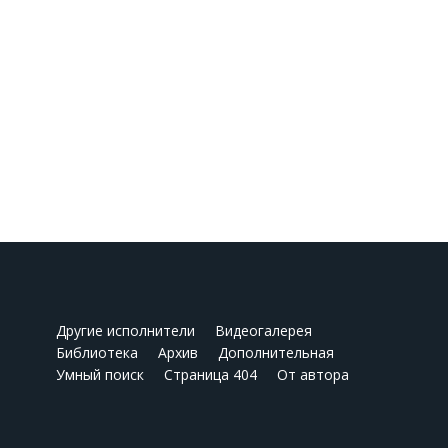
Другие исполнители
Видеогалерея
Библиотека
Архив
Дополнительная
Умный поиск
Страница 404
От автора