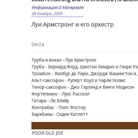
Информация О Материале
08 Ноября, 2009
Луи Армстронг и его оркестр
Decca
Труба и вокал - Луи Армстронг
Труба - Бернард Флуд, Шелтон Хемфил и Генри Рэ
Тромбон - Вилбур де Пари, Джордж Вашингтон и 
Альт-саксофон - Руперт Коул и Чарли Холмс
Тенор-саксофон - Джо Гарлэнд и Бинги Мэдисон
Фортепиано - Луис Расселл
Гитара - Ли Блэйр
Контрабас - Попс Фостер
Барабаны - Сидни Катлетт
POOR OLD JOE