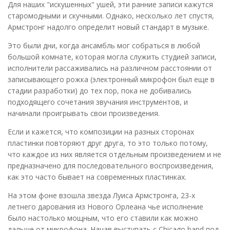
Для наших "искушенных" ушей, эти ранние записи кажутся
старомодными и скучными. Однако, несколько лет спустя,
Армстронг надолго определит новый стандарт в музыке.
Это были дни, когда ансамбль мог собраться в любой
большой комнате, которая могла служить студией записи,
исполнители рассаживались на различном расстоянии от
записывающего рожка (электронный микрофон был еще в
стадии разработки) до тех пор, пока не добивались
подходящего сочетания звучания инструментов, и
начинали проигрывать свои произведения.
Если и кажется, что композиции на разных сторонах
пластинки повторяют друг друга, то это только потому,
что каждое из них является отдельным произведением и не
предназначено для последовательного воспроизведения,
как это часто бывает на современных пластинках.
На этом фоне взошла звезда Луиса Армстронга, 23-х
летнего дарования из Нового Орлеана чье исполнение
было настолько мощным, что его ставили как можно
дальше от микрофона. Начав выступать с Chicago band под