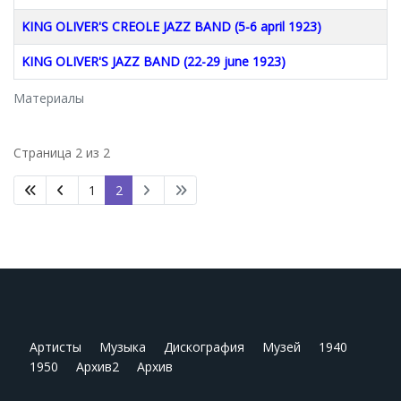
KING OLIVER'S CREOLE JAZZ BAND (5-6 april 1923)
KING OLIVER'S JAZZ BAND (22-29 june 1923)
Материалы
Страница 2 из 2
1
2
Артисты
Музыка
Дискография
Музей
1940
1950
Архив2
Архив