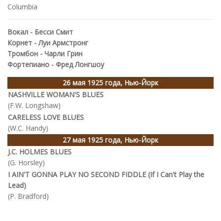
Columbia
Вокал - Бесси Смит
Корнет - Луи Армстронг
Тромбон - Чарли Грин
Фортепиано - Фред Лонгшоу
26 мая 1925 года, Нью-Йорк
NASHVILLE WOMAN'S BLUES
(F.W. Longshaw)
CARELESS LOVE BLUES
(W.C. Handy)
27 мая 1925 года, Нью-Йорк
J.C. HOLMES BLUES
(G. Horsley)
I AIN'T GONNA PLAY NO SECOND FIDDLE (If I Can't Play the
Lead)
(P. Bradford)