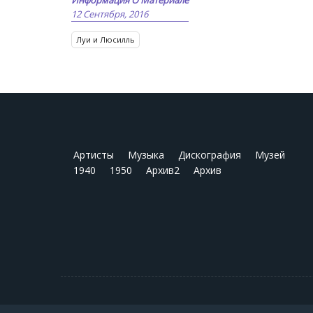
Информация О Материале
12 Сентября, 2016
Луи и Люсилль
Артисты
Музыка
Дискография
Музей
1940
1950
Архив2
Архив