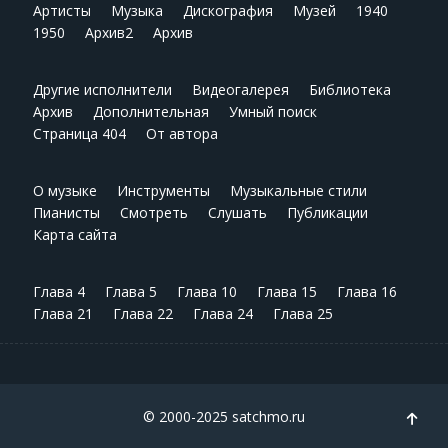
Артисты
Музыка
Дискография
Музей
1940
1950
Архив2
Архив
Другие исполнители
Видеогалерея
Библиотека
Архив
Дополнительная
Умный поиск
Страница 404
От автора
О музыке
Инструменты
Музыкальные стили
Пианисты
Смотреть
Слушать
Публикации
Карта сайта
Глава 4
Глава 5
Глава 10
Глава 15
Глава 16
Глава 21
Глава 22
Глава 24
Глава 25
© 2000-2025 satchmo.ru
TPL