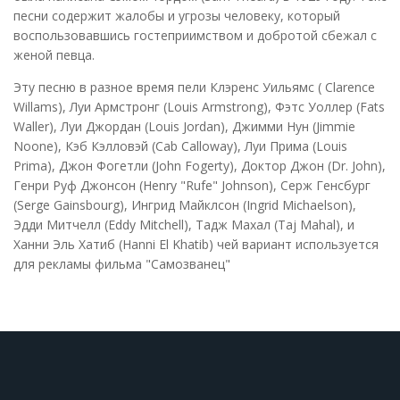
песни содержит жалобы и угрозы человеку, который
воспользовавшись гостеприимством и добротой сбежал с
женой певца.
Эту песню в разное время пели Клэренс Уильямс ( Clarence
Willams), Луи Армстронг (Louis Armstrong), Фэтс Уоллер (Fats
Waller), Луи Джордан (Louis Jordan), Джимми Нун (Jimmie
Noone), Кэб Кэлловэй (Cab Calloway), Луи Прима (Louis
Prima), Джон Фогетли (John Fogerty), Доктор Джон (Dr. John),
Генри Руф Джонсон (Henry "Rufe" Johnson), Серж Генсбург
(Serge Gainsbourg), Ингрид Майклсон (Ingrid Michaelson),
Эдди Митчелл (Eddy Mitchell), Тадж Махал (Taj Mahal), и
Ханни Эль Хатиб (Hanni El Khatib) чей вариант используется
для рекламы фильма "Самозванец"