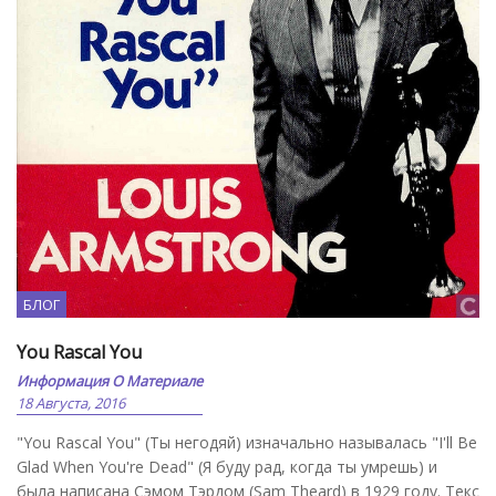
БЛОГ
You Rascal You
Информация О Материале
18 Августа, 2016
"You Rascal You" (Ты негодяй) изначально называлась "I'll Be
Glad When You're Dead" (Я буду рад, когда ты умрешь) и
была написана Сэмом Тэрдом (Sam Theard) в 1929 году. Текс