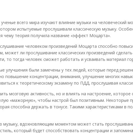
 ученые всего мира изучают влияние музыки на человеческий мо
котором испытуемые прослушивали классическую музыку. Особе
я чему теория получила название «эффект Моцарта».
ослушивание человеком произведений Моцарта способно повыси
ем, может ли прослушивание классических произведений сделать
и, то тогда человек сможет работать и усваивать материал го
ые улучшения были замечены у тех людей, которые перед решен
но повышение концентрации, внимания, улучшение многих навыко
виться к теоретическому экзамену по ПДД, прослушивая класси
ить мозговую активность, но и влиять на настроение, которое 
елую «мажорную», чтобы настрой был позитивным. Некоторые п
торая способна держать в тонусе. Такими характеристиками в п
 музыку, вдохновляющим моментом может стать прослушивание т
стиль, который будет способствовать концентрации и запомина