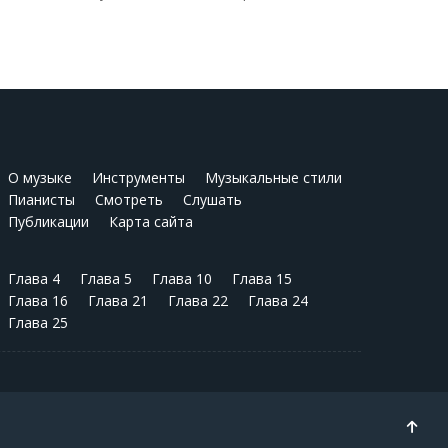
О музыке
Инструменты
Музыкальные стили
Пианисты
Смотреть
Слушать
Публикации
Карта сайта
Глава 4
Глава 5
Глава 10
Глава 15
Глава 16
Глава 21
Глава 22
Глава 24
Глава 25
TPL