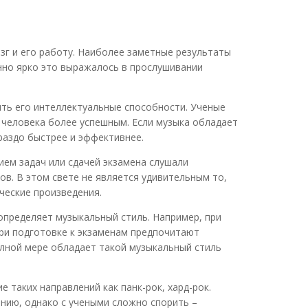
зг и его работу. Наиболее заметные результаты
нно ярко это выражалось в прослушивании
ть его интеллектуальные способности. Ученые
 человека более успешным. Если музыка обладает
раздо быстрее и эффективнее.
ием задач или сдачей экзамена слушали
в. В этом свете не является удивительным то,
ческие произведения.
определяет музыкальный стиль. Например, при
ри подготовке к экзаменам предпочитают
олной мере обладает такой музыкальный стиль
аких направлений как панк-рок, хард-рок.
нию, однако с учеными сложно спорить –