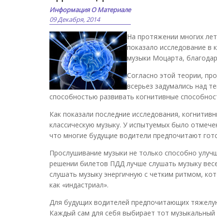
Информация О Материале
09 Декабря, 2014
На протяжении многих лет
показало исследование в 
музыки Моцарта, благодар
Согласно этой теории, пр
всерьез задумались над т
способностью развивать когнитивные способност
Как показали последние исследования, когнитивн
классическую музыку. У испытуемых было отмече
что многие будущие водители предпочитают гото
Прослушивание музыки не только способно улучш
решении билетов ПДД лучше слушать музыку вес
слушать музыку энергичную с четким ритмом, ко
как «индастриал».
Для будущих водителей предпочитающих тяжелую
Каждый сам для себя выбирает тот музыкальный 